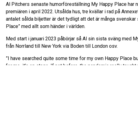
Al Pitchers senaste humorföreställning My Happy Place har n
premiären i april 2022. Utsålda hus, tre kvällar i rad på Annex
antalet sålda biljetter är det tydligt att det är många svensk
Place” med allt som händer i världen.
Med start i januari 2023 påbörjar så Al sin sista sväng med 
från Norrland till New York via Boden till London osv.
”I have searched quite some time for my own Happy Place but h
for me, it’s on stage. If not before, the pandemic really taught 
Och han är inte ensam, han får mängder av meddelanden på s
människor hör av sig med meddelanden som ”Tack! Jag behöv
andningspausen!” och ”Jag har inte skrattat så mycket på flera
För det är det som Al vill leverera med My Happy Place: 90 mi
ett rasande tempo, där ingen kväll är den andra lik och där de
utanför.
Pressröster om My Happy Place: