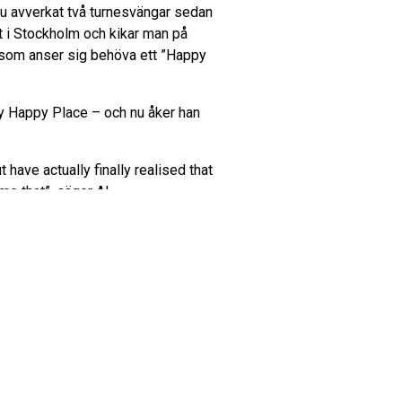
u avverkat två turnesvängar sedan
et i Stockholm och kikar man på
ar som anser sig behöva ett ”Happy
My Happy Place – och nu åker han
ave actually finally realised that
me that”, säger Al.
ociala medier efter showerna där
de verkligen den där
 år! Tack för det!”
nuter av skratt och underhållning i
n turbulenta omvärlden får vänta