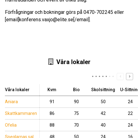
Förfrågningar och bokningar görs på 0470-702245 eller
[email]konferens.vaxjo@elite.se[/email].
Våra lokaler
Våra lokaler
Kvm
Bio
Skolsittning
U-Sittni
Aniara
91
90
50
24
Skattkammaren
86
75
42
22
Ofelia
88
70
40
24
Speglarnas sal
48
50
24
16