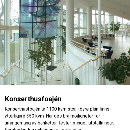
Konserthusfoajén
Konserthusfoajén är 1100 kvm stor, i övre plan finns
ytterligare 350 kvm. Här ges bra möjligheter för
arrangemang av banketter, fester, mingel, utställningar,
framträdanden och event av olika slag.