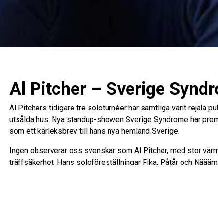
Al Pitcher – Sverige Synd
Al Pitchers tidigare tre soloturnéer har samtliga varit rejäla 
utsålda hus. Nya standup-showen Sverige Syndrome har premi
som ett kärleksbrev till hans nya hemland Sverige.
Ingen observerar oss svenskar som Al Pitcher, med stor vä
träffsäkerhet. Hans soloföreställningar Fika, Påtår och Näääme
stor och trogen publik. I nya föreställningen Sverige Syndrom
får lära känna vår nye landsman och ta del av hans resa: från f
Nya Zeeland för att sedan landa här, med en svensk fru och tv
– Jag älskar verkligen att uppträda live och att få presentera 