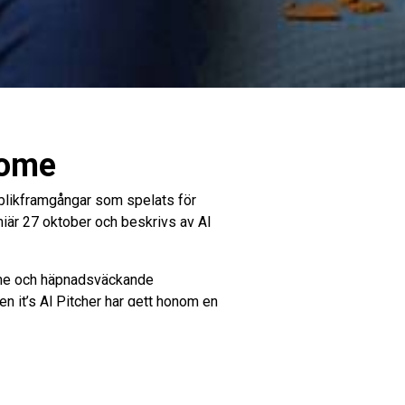
rome
publikframgångar som spelats för
är 27 oktober och beskrivs av Al
rme och häpnadsväckande
n it’s Al Pitcher har gett honom en
e vänder Al på perspektivet och vi
ödseln i England till barndomsåren i
å barn.
en helt ny show för min publik är den