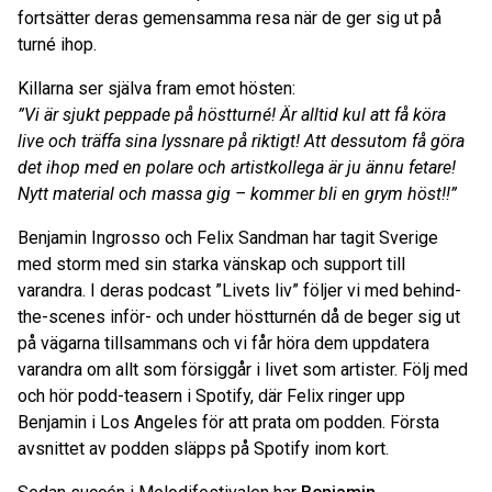
fortsätter deras gemensamma resa när de ger sig ut på
turné ihop.
Killarna ser själva fram emot hösten:
”Vi är sjukt peppade på höstturné! Är alltid kul att få köra
live och träffa sina lyssnare på riktigt! Att dessutom få göra
det ihop med en polare och artistkollega är ju ännu fetare!
Nytt material och massa gig – kommer bli en grym höst!!”
Benjamin Ingrosso och Felix Sandman har tagit Sverige
med storm med sin starka vänskap och support till
varandra. I deras podcast ”Livets liv” följer vi med behind-
the-scenes inför- och under höstturnén då de beger sig ut
på vägarna tillsammans och vi får höra dem uppdatera
varandra om allt som försiggår i livet som artister. Följ med
och hör podd-teasern i Spotify, där Felix ringer upp
Benjamin i Los Angeles för att prata om podden. Första
avsnittet av podden släpps på Spotify inom kort.