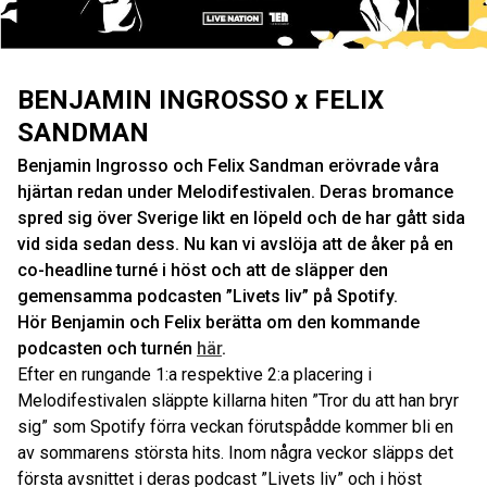
BENJAMIN INGROSSO x FELIX
SANDMAN
Benjamin Ingrosso och Felix Sandman erövrade våra
hjärtan redan under Melodifestivalen. Deras bromance
spred sig över Sverige likt en löpeld och de har gått sida
vid sida sedan dess. Nu kan vi avslöja att de åker på en
co-headline turné i höst och att de släpper den
gemensamma podcasten ”Livets liv” på Spotify.
Hör Benjamin och Felix berätta om den kommande
podcasten och turnén
här
.
Efter en rungande 1:a respektive 2:a placering i
Melodifestivalen släppte killarna hiten ”Tror du att han bryr
sig” som Spotify förra veckan förutspådde kommer bli en
av sommarens största hits. Inom några veckor släpps det
första avsnittet i deras podcast ”Livets liv” och i höst