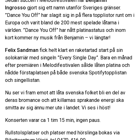
Sedan succén i Melodifestivalen har
Benjamin
Ingrosso
gjort sig ett namn utanför Sveriges gränser.
”Dance You Off” har slagit sig in på flera topplistor runt om i
Europa och varit bland de 200 mest spelade låtarna i
världen. ”Dance You Off” har nått platinastatus och inom
kort kommer ny musik från Benjamin – vi längtar!
Felix Sandman
fick helt klart en raketartad start på sin
solokarriär med singeln ”Every Single Day”. Bara en månad
efter premiären i Melodifestivalen sålde låten platina och
nådde förstaplatsen på både svenska Spotifytopplistan
och singellistan.
Nu ser vi fram emot att låta svenska folket bli en del av
deras bromance och att killarnas sprakande energi ska
smitta av sig ännu mer ute i landet. Vi ses i höst!
Konserten varar ca 1 tim 15 min, ingen paus.
Rullstolsplatser och platser med hörslinga bokas via