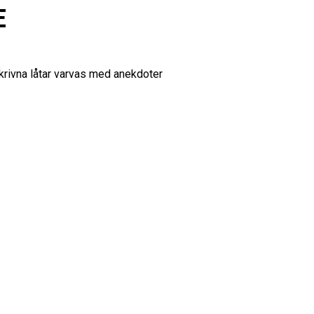
E
krivna låtar varvas med anekdoter
 biljett@scalateatern.com eller 054-
77, det går även att besöka Cultix
E