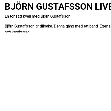
BJÖRN GUSTAFSSON LIV
En tonsatt kväll med Björn Gustafsson
Björn Gustafsson är tillbaka. Denna gång med ett band. Egens
och karaktärer.
Längd: ca 75 min, ingen paus.
Rullstolsplats bokas online eller i Scalateaterns biljettkassa,
190080 samt via ticketmasters tillgänglighetslinje 0776-7077
på Storgatan 7 i Växjö.
OBS. SE UPP FÖR OHEDERLIGA ANDRAHANDSFÖRSÄLJAR
Äkta biljetter finns här på ticketmaster.se
Välkommen till Växjö Konserthus