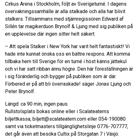
Cirkus Arena i Stockholm, följt av Sverigeturné. I dagens
övervakningssamhälle är alla stalkade och alla har blivit
stalkers. Tillsammans med stjärnregissören Edward af
Sillén tar magikerduon Brynolf & Ljung med sig publiken på
en upplevelse där ingen sitter helt säkert.
– Att spela Stalker i New York har varit helt fantastiskt! Vi
hade inte kunnat önska oss en bättre respons. Att komma
tillbaka hem till Sverige för en turné i höst känns jättekul
och vi har satt ribban ännu högre. Den här föreställningen är
i sig föränderlig och bygger på publiken som är där.
Förbered er på att bli överraskade! säger Jonas Ljung och
Peter Brynolf.
Längd: ca 90 min, ingen paus.
Rullstolsplats bokas online eller i Scalateaterns
biljettkassa, biljett@scalateatern.com eller 054-190080
samt via ticketmasters tillgänglighetslinje 0776-707777,
det går även att besöka Cultix på Storgatan 7 i Växjö.