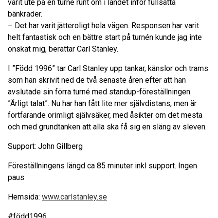
varit ute på en turné runt om i landet inför fullsatta
bänkrader.
– Det har varit jätteroligt hela vägen. Responsen har varit
helt fantastisk och en bättre start på turnén kunde jag inte
önskat mig, berättar Carl Stanley.
I ”Född 1996” tar Carl Stanley upp tankar, känslor och trams
som han skrivit ned de två senaste åren efter att han
avslutade sin förra turné med standup-föreställningen
”Ärligt talat”. Nu har han fått lite mer självdistans, men är
fortfarande orimligt självsäker, med åsikter om det mesta
och med grundtanken att alla ska få sig en släng av sleven.
Support: John Gillberg
Föreställningens längd ca 85 minuter inkl support. Ingen
paus
Hemsida:
www.carlstanley.se
#född1996