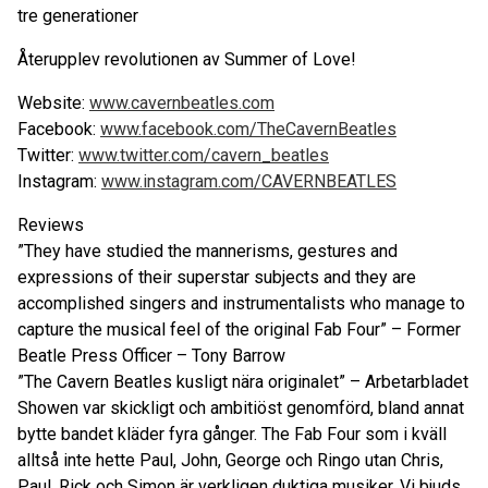
tre generationer
Återupplev revolutionen av Summer of Love!
Website:
www.cavernbeatles.com
Facebook:
www.facebook.com/TheCavernBeatles
Twitter:
www.twitter.com/cavern_beatles
Instagram:
www.instagram.com/CAVERNBEATLES
Reviews
”They have studied the mannerisms, gestures and
expressions of their superstar subjects and they are
accomplished singers and instrumentalists who manage to
capture the musical feel of the original Fab Four” – Former
Beatle Press Officer – Tony Barrow
”The Cavern Beatles kusligt nära originalet” – Arbetarbladet
Showen var skickligt och ambitiöst genomförd, bland annat
bytte bandet kläder fyra gånger. The Fab Four som i kväll
alltså inte hette Paul, John, George och Ringo utan Chris,
Paul, Rick och Simon är verkligen duktiga musiker. Vi bjuds