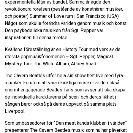
experimentella låtar av bandet. Samma år ägde den
revolutionära rörelsen (bestående av konstnärer, musiker,
och poeter) Summer of Love rum i San Francisco (USA).
Något som skulle förändra världen genom musik och konst.
Den psykedeliska musiken från Sgt. Pepper var
inspirationen till denna rörelse.
Kvällens föreställning är en History Tour med verk av de
största popmusikfenomenen – Sgt. Pepper, Magical
Mystery Tour, The White Album, Abbey Road.
The Cavern Beatles utför hela sin show helt live med fyra
musiker. Förutom att vara skickliga musiker är de också
enormt engagerade Beatles-fans som avser att ska skapa
de individuella karaktärerna på scen, och deras likhet i
sången beror också på deras uppväxt på samma plats,
Liverpool.
Som ambassadörer för ”Den mest kända klubben i världen”
presenterar The Cavern Beatles musik som nu har påverkat