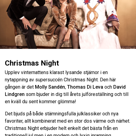
Christmas Night
Upplev vinternattens klarast lysande stjärnor i en
nytappning av supersuccén Christmas Night. Den här
gången är det
Molly Sandén
,
Thomas Di Leva
och
David
Lindgren
som bjuder in dig till årets julföreställning och till
en kväll du sent kommer glömma!
Det bjuds på både stämningsfulla julklassiker och nya
favoriter, allt kombinerat med en stor dos värme och närhet.
Christmas Night erbjuder helt enkelt det bästa från en
traditionell jul men i en modern och lyxig inramning.