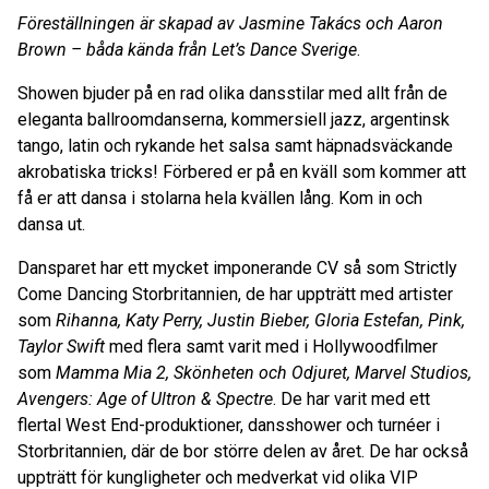
Föreställningen är skapad av Jasmine Takács och Aaron
Brown – båda kända från Let’s Dance Sverige
.
Showen bjuder på en rad olika dansstilar med allt från de
eleganta ballroomdanserna, kommersiell jazz, argentinsk
tango, latin och rykande het salsa samt häpnadsväckande
akrobatiska tricks! Förbered er på en kväll som kommer att
få er att dansa i stolarna hela kvällen lång. Kom in och
dansa ut.
Dansparet har ett mycket imponerande CV så som Strictly
Come Dancing Storbritannien, de har uppträtt med artister
som
Rihanna, Katy Perry, Justin Bieber, Gloria Estefan, Pink,
Taylor Swift
med flera samt varit med i Hollywoodfilmer
som
Mamma Mia 2, Skönheten och Odjuret, Marvel Studios,
Avengers: Age of Ultron & Spectre
. De har varit med ett
flertal West End-produktioner, dansshower och turnéer i
Storbritannien, där de bor större delen av året. De har också
uppträtt för kungligheter och medverkat vid olika VIP