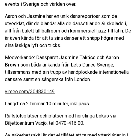
events i Sverige och världen över.
Aaron och Jasmine har en unik dansreportoar som de
utvecklat, där de blandar alla de dansstilar de är skolade i,
allt från balett till ballroom och kommersiell jazz till latin. De
är även kända för att ta sina danser ett snäpp högre med
sina läskiga lyft och tricks.
Medverkande: Dansparet
Jasmine Takács
och
Aaron
Brown
som båda är kända från Let’s Dance Sverige,
tillsammans med sin trupp av handplockade internationella
dansare samt en sångerska från London.
vimeo.com/304830149
Längd: ca 2 timmar 10 minuter, inkl paus.
Rullstolsplatser och platser med hörslinga bokas via
Biljettcentrum Växjö, tel 0470-416 00.
Av säkerhetsskäl är det ej tillåtet att ta med ytterkläder in i