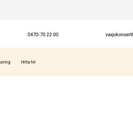
0470-70 22 00
vaxjokonsert
kering
Hitta hit