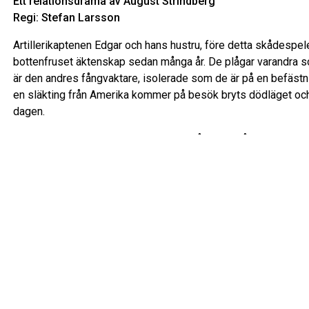
Ett relationsdrama av August Strindberg
Regi: Stefan Larsson
Artillerikaptenen Edgar och hans hustru, före detta skådespele
bottenfruset äktenskap sedan många år. De plågar varandra so
är den andres fångvaktare, isolerade som de är på en befästni
en släkting från Amerika kommer på besök bryts dödläget och
dagen.
August Strindberg skrev Dödsdansen år 1900 på endast sex 
uruppförandet av den världsberömda pjäsen i sin våning på K
skådespelerskan Harriet Bosse, endast ett stenkast från Max
I rollerna
Edgar – Mikael Persbrandt
Alice – Lena Endre
Kurt – Thomas Hanzon
Trailer
“Persbrandt är en av Sveriges stora konstnärer, en makalös