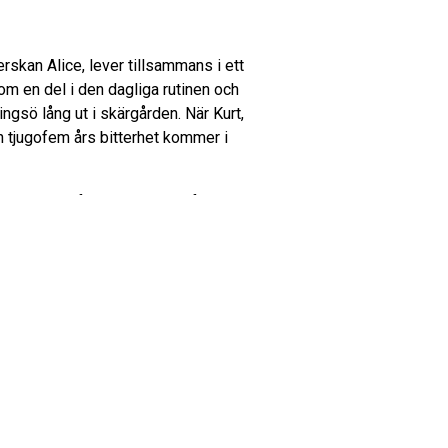
rskan Alice, lever tillsammans i ett
m en del i den dagliga rutinen och
ngsö lång ut i skärgården. När Kurt,
 tjugofem års bitterhet kommer i
veckor och förberedde därefter
arlaplan 82 där han bodde med
imteatern.
 skådespelare” Peter Kadhammar AB