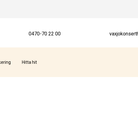
0470-70 22 00
vaxjokonsert
kering
Hitta hit