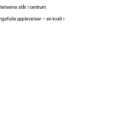
telserna står i centrum.
ngsfulla upplevelser – en kväll i
n.com eller 054-190080. Det går även
r besöka Cultix på Storgatan 7 i