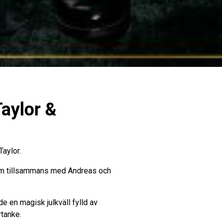
Taylor &
Taylor.
srum tillsammans med Andreas och
 en magisk julkväll fylld av
rtanke.