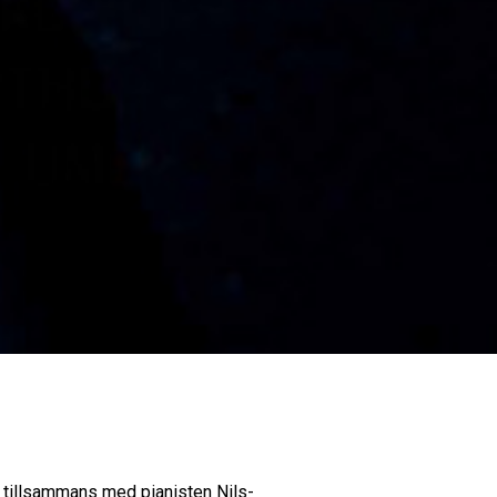
k tillsammans med pianisten Nils-