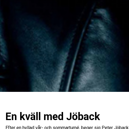
En kväll med Jöback
Efter en hyllad vår- och sommarturné, beger sig Peter Jöbac