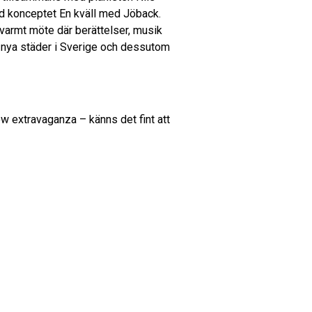
d konceptet En kväll med Jöback.
 varmt möte där berättelser, musik
x nya städer i Sverige och dessutom
w extravaganza – känns det fint att
publiken när allt blir nära, spontant
 Peter.
artister, aktuell med sin senaste
en för Stockholm Pride 2025. Hans
er, film och TV. Tidigare i år
 personligt verk där han samarbetat
 Williams. Under hösten har Peter
né.
 framstående artister och