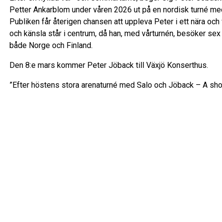
Petter Ankarblom under våren 2026 ut på en nordisk turné me
Publiken får återigen chansen att uppleva Peter i ett nära och
och känsla står i centrum, då han, med vårturnén, besöker se
både Norge och Finland.
Den 8:e mars kommer Peter Jöback till Växjö Konserthus.
”Efter höstens stora arenaturné med Salo och Jöback – A sho
få återvända till något mer avskalat igen. Jag älskar mötet med 
och levande – det är en speciell magi som uppstår då.” hälsar
Om Peter Jöback
Peter Jöback är en av Sveriges mest älskade och mångsidiga 
singel The Spectrum of Love, som var den officiella Pridelåt
karriär sträcker sig över fyra decennier och omfattar musik, teat
släppte Peter sitt fjortonde album Atlas, ett kritikerrosat och
med bland andra Sophie Ellis-Bextor, Ed Harcourt och Kathryn
tillsammans med Ola Salo varit ute på en omfattande arenatur
Peter Jöback har etablerat sig som en av Skandinaviens mest