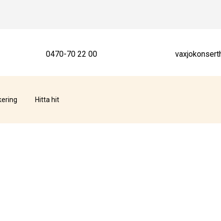
0470-70 22 00
vaxjokonsert
kering
Hitta hit