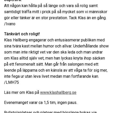
Att någon kan hålla på så länge och vara så rolig samt
samtidigt träffa mitt i prick på så mycket som vi människor
gör eller tänker är en stor prestation. Tack Klas än en gång.
/Ivano
Tänkvärt och roligt!
Klas Hallberg engagerar och entusiasmerar publiken med
sina tvära kast mellan humor och allvar. Underhållande show
som man inte riktigt vet var den ska leda och man undrar
om Klas alltid själv vet, men han lyckas knyta ihop säcken
på ett fenomenalt sätt. Man går från salongen med ett
leende på läpparna och en känsla av att våga ta för sig mer,
inte fega ur utan leva livet medan man fortfarande kan.
/LMH75
Läs mer om Klas på
www.klashallberg.se
Evenemanget varar ca 1,5 tim, ingen paus.
Rullstolsplatser och platser med hörslinga bokas via