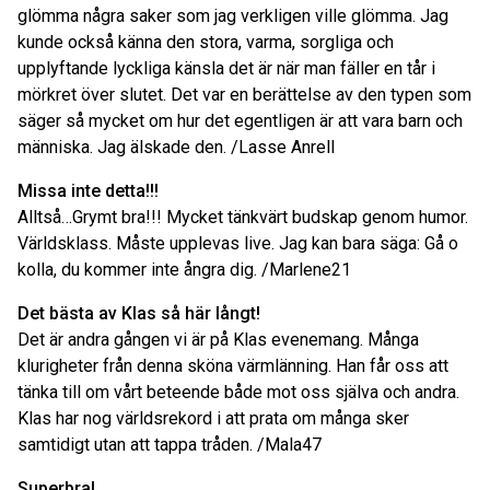
glömma några saker som jag verkligen ville glömma. Jag
kunde också känna den stora, varma, sorgliga och
upplyftande lyckliga känsla det är när man fäller en tår i
mörkret över slutet. Det var en berättelse av den typen som
säger så mycket om hur det egentligen är att vara barn och
människa. Jag älskade den. /Lasse Anrell
Missa inte detta!!!
Alltså…Grymt bra!!! Mycket tänkvärt budskap genom humor.
Världsklass. Måste upplevas live. Jag kan bara säga: Gå o
kolla, du kommer inte ångra dig. /Marlene21
Det bästa av Klas så här långt!
Det är andra gången vi är på Klas evenemang. Många
klurigheter från denna sköna värmlänning. Han får oss att
tänka till om vårt beteende både mot oss själva och andra.
Klas har nog världsrekord i att prata om många sker
samtidigt utan att tappa tråden. /Mala47
Superbra!