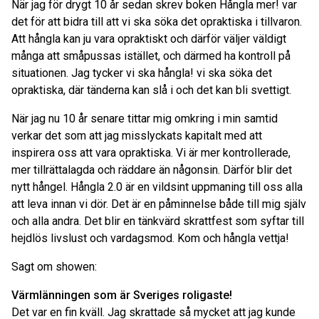
När jag för drygt 10 år sedan skrev boken Hångla mer! var
det för att bidra till att vi ska söka det opraktiska i tillvaron.
Att hångla kan ju vara opraktiskt och därför väljer väldigt
många att småpussas istället, och därmed ha kontroll på
situationen. Jag tycker vi ska hångla! vi ska söka det
opraktiska, där tänderna kan slå i och det kan bli svettigt.
När jag nu 10 år senare tittar mig omkring i min samtid
verkar det som att jag misslyckats kapitalt med att
inspirera oss att vara opraktiska. Vi är mer kontrollerade,
mer tillrättalagda och räddare än någonsin. Därför blir det
nytt hångel. Hångla 2.0 är en vildsint uppmaning till oss alla
att leva innan vi dör. Det är en påminnelse både till mig själv
och alla andra. Det blir en tänkvärd skrattfest som syftar till
hejdlös livslust och vardagsmod. Kom och hångla vettja!
Sagt om showen:
Värmlänningen som är Sveriges roligaste!
Det var en fin kväll. Jag skrattade så mycket att jag kunde