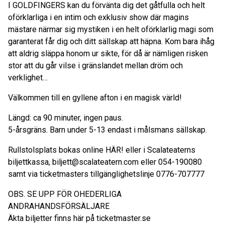
I GOLDFINGERS kan du förvänta dig det gåtfulla och helt
oförklarliga i en intim och exklusiv show där magins
mästare närmar sig mystiken i en helt oförklarlig magi som
garanterat får dig och ditt sällskap att häpna. Kom bara ihåg
att aldrig släppa honom ur sikte, för då är nämligen risken
stor att du går vilse i gränslandet mellan dröm och
verklighet…
Välkommen till en gyllene afton i en magisk värld!
Längd: ca 90 minuter, ingen paus.
5-årsgräns. Barn under 5-13 endast i målsmans sällskap.
Rullstolsplats bokas online HÄR! eller i Scalateaterns
biljettkassa, biljett@scalateatern.com eller 054-190080
samt via ticketmasters tillgänglighetslinje 0776-707777
OBS. SE UPP FÖR OHEDERLIGA
ANDRAHANDSFÖRSÄLJARE
Äkta biljetter finns här på ticketmaster.se