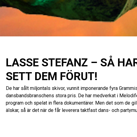
LASSE STEFANZ – SÅ HA
SETT DEM FÖRUT!
De har sålt miljontals skivor, vunnit imponerande fyra Grammis
dansbandsbranschens stora pris. De har medverkat i Melodife
program och spelat in flera dokumentärer. Men det som de gil
älskar, så är det när de får leverera taktfast dans- och partym
de få göra nu, fast på ett helt nytt sätt!
Det har nämligen äntligen blivit dags för Lasse Stefanz att kl