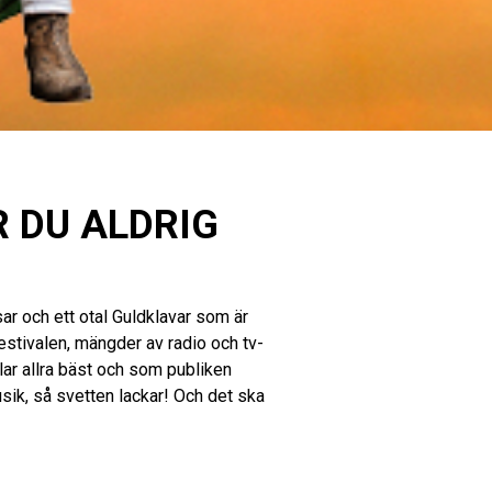
R DU ALDRIG
ar och ett otal Guldklavar som är
stivalen, mängder av radio och tv-
lar allra bäst och som publiken
usik, så svetten lackar! Och det ska
iva in i showvärlden! Den 16 februari