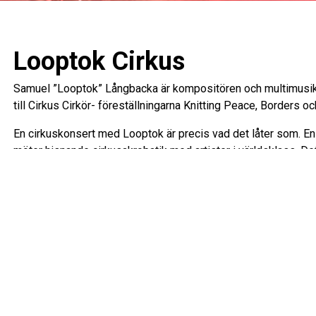
Looptok Cirkus
Samuel ”Looptok” Långbacka är kompositören och multimusik
till Cirkus Cirkör- föreställningarna Knitting Peace, Borders oc
En cirkuskonsert med Looptok är precis vad det låter som. 
möter hisnande cirkusakrobatik med artister i världsklass. Det
succé på ställen som Södra teatern i Stockholm, Stora teater
Urkult med flera.
Med sig har Looptok den fängslande sångerskan Maja Långbac
världens främsta cirkuskompanier.
Föreställningen varar ca 1,5 tim, ej paus.
Rullstolsplatser och platser med hörslinga bokas via Biljettc
Av säkerhetsskäl är det ej tillåtet att ta med ytterkläder in i C