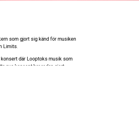
ern som gjort sig känd för musiken
h Limits.
En konsert där Looptoks musik som
ta nya koncept har redan gjort
n i Göteborg, Malmöfestivalen och
ka samt tre cirkusartister från
entrum Växjö, tel 0470-416 00.
hristina Nilsson salen.