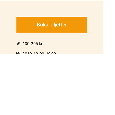
Boka biljetter
130-295 kr
2019-10-09, 19.00
Christina Nilsson salen
Konsert