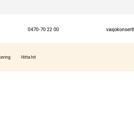
0470-70 22 00
vaxjokonsert
kering
Hitta hit