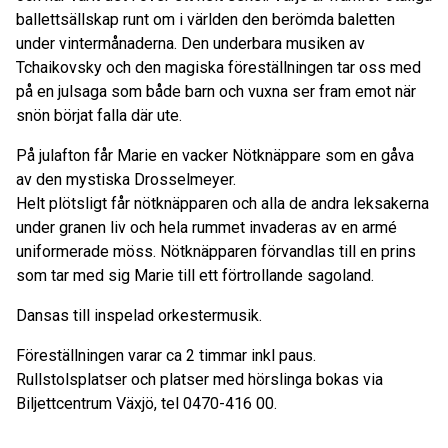
ballettsällskap runt om i världen den berömda baletten
under vintermånaderna. Den underbara musiken av
Tchaikovsky och den magiska föreställningen tar oss med
på en julsaga som både barn och vuxna ser fram emot när
snön börjat falla där ute.
På julafton får Marie en vacker Nötknäppare som en gåva
av den mystiska Drosselmeyer.
Helt plötsligt får nötknäpparen och alla de andra leksakerna
under granen liv och hela rummet invaderas av en armé
uniformerade möss. Nötknäpparen förvandlas till en prins
som tar med sig Marie till ett förtrollande sagoland.
Dansas till inspelad orkestermusik.
Föreställningen varar ca 2 timmar inkl paus.
Rullstolsplatser och platser med hörslinga bokas via
Biljettcentrum Växjö, tel 0470-416 00.