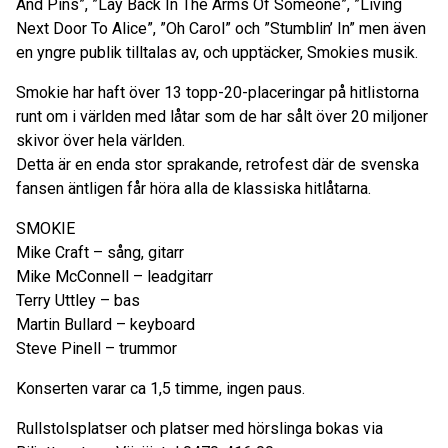
And Pins”, ”Lay Back In The Arms Of Someone”, ”Living
Next Door To Alice”, ”Oh Carol” och ”Stumblin’ In” men även
en yngre publik tilltalas av, och upptäcker, Smokies musik.
Smokie har haft över 13 topp-20-placeringar på hitlistorna
runt om i världen med låtar som de har sålt över 20 miljoner
skivor över hela världen.
Detta är en enda stor sprakande, retrofest där de svenska
fansen äntligen får höra alla de klassiska hitlåtarna.
SMOKIE
Mike Craft – sång, gitarr
Mike McConnell – leadgitarr
Terry Uttley – bas
Martin Bullard – keyboard
Steve Pinell – trummor
Konserten varar ca 1,5 timme, ingen paus.
Rullstolsplatser och platser med hörslinga bokas via