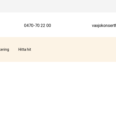
0470-70 22 00
vaxjokonsert
kering
Hitta hit