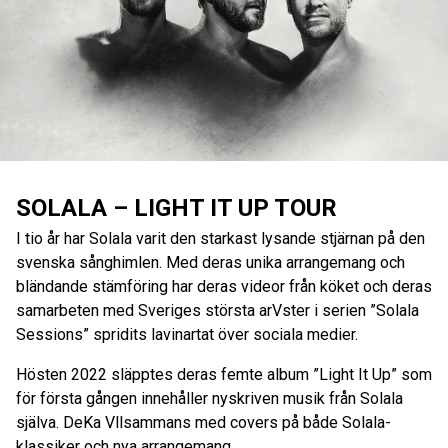
SOLALA – LIGHT IT UP TOUR
I tio år har Solala varit den starkast lysande stjärnan på den
svenska sånghimlen. Med deras unika arrangemang och
bländande stämföring har deras videor från köket och deras
samarbeten med Sveriges största arVster i serien ”Solala
Sessions” spridits lavinartat över sociala medier.
Hösten 2022 släpptes deras femte album ”Light It Up” som
för första gången innehåller nyskriven musik från Solala
själva. DeKa Vllsammans med covers på både Solala-
klassiker och nya arrangemang.