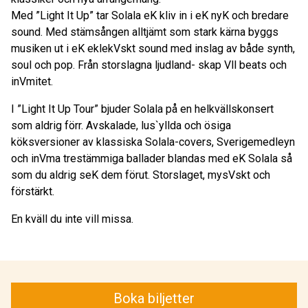
Med ”Light It Up” tar Solala eK kliv in i eK nyK och bredare
sound. Med stämsången alltjämt som stark kärna byggs
musiken ut i eK eklekVskt sound med inslag av både synth,
soul och pop. Från storslagna ljudland- skap Vll beats och
inVmitet.
I ”Light It Up Tour” bjuder Solala på en helkvällskonsert
som aldrig förr. Avskalade, lus`yllda och ösiga
köksversioner av klassiska Solala-covers, Sverigemedleyn
och inVma trestämmiga ballader blandas med eK Solala så
som du aldrig seK dem förut. Storslaget, mysVskt och
förstärkt.
En kväll du inte vill missa.
Boka biljetter