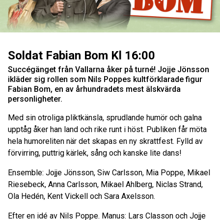
Soldat Fabian Bom Kl 16:00
Succégänget från Vallarna åker på turné! Jojje Jönsson
ikläder sig rollen som Nils Poppes kultförklarade figur
Fabian Bom, en av århundradets mest älskvärda
personligheter.
Med sin otroliga pliktkänsla, sprudlande humör och galna
upptåg åker han land och rike runt i höst. Publiken får möta
hela humoreliten när det skapas en ny skrattfest. Fylld av
förvirring, puttrig kärlek, sång och kanske lite dans!
Ensemble: Jojje Jönsson, Siw Carlsson, Mia Poppe, Mikael
Riesebeck, Anna Carlsson, Mikael Ahlberg, Niclas Strand,
Ola Hedén, Kent Vickell och Sara Axelsson.
Efter en idé av Nils Poppe. Manus: Lars Classon och Jojje