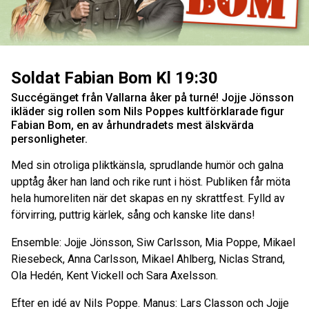
Soldat Fabian Bom Kl 19:30
Succégänget från Vallarna åker på turné! Jojje Jönsson
ikläder sig rollen som Nils Poppes kultförklarade figur
Fabian Bom, en av århundradets mest älskvärda
personligheter.
Med sin otroliga pliktkänsla, sprudlande humör och galna
upptåg åker han land och rike runt i höst. Publiken får möta
hela humoreliten när det skapas en ny skrattfest. Fylld av
förvirring, puttrig kärlek, sång och kanske lite dans!
Ensemble: Jojje Jönsson, Siw Carlsson, Mia Poppe, Mikael
Riesebeck, Anna Carlsson, Mikael Ahlberg, Niclas Strand,
Ola Hedén, Kent Vickell och Sara Axelsson.
Efter en idé av Nils Poppe. Manus: Lars Classon och Jojje