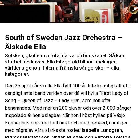
South of Sweden Jazz Orchestra –
Älskade Ella
Solsken, glädje och total närvaro i budskapet. Så kan
storhet beskrivas. Ella Fitzgerald tillhör onekligen
världens genom tiderna främsta sångerskor – alla
kategorier.
Den 25 april i år skulle Ella fyllt 100 år. Inte konstigt att ett
oändligt antal band världen över då vill hylla ”First Lady of
Song – Queen of Jazz – Lady Ella”, som hon ofta
benämndes. Med mer än 200 skivor och över 2 000 sånger
inspelade är hon oslagbar. När hon i höst hyllas på Växjö
Konserthus görs det helt unikt och med besked, nämligen
med några av våra starkaste röster;
Isabella Lundgren,
Rigmor Gustafsson, Vivian Buczek och Viktoria Tolstoy