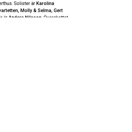
erthus. Solister är
Karolina
rtetten, Molly & Selma, Gert
ör är
Anders Nilsson
. Överskottet
centrum Växjö, tel 0470-416 00.