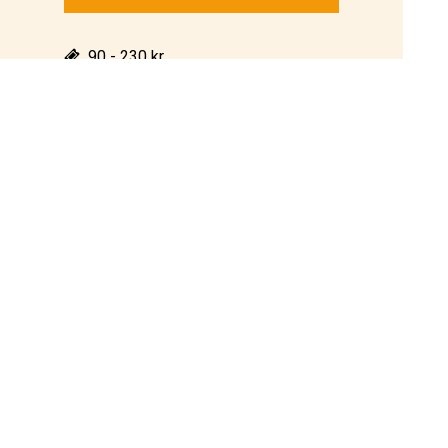
90 - 230 kr
2017-12-10, 17.00
Christina Nilsson salen