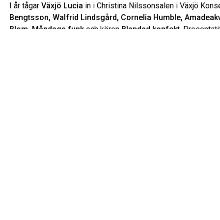
I år tågar
Växjö Lucia
in i Christina Nilssonsalen i Växjö Kons
Bengtsson, Walfrid Lindsgård, Cornelia Humble, Amadeakva
Blom, Måndags funk
och kören
Blandad konfekt
. Presentat
från konserten går till Cancerstiftelsen i Kronobergs län.
Konserten varar ca 1 tim 30 min, ingen paus.
Rullstolsplatser samt platser med hörslinga bokas via Biljett