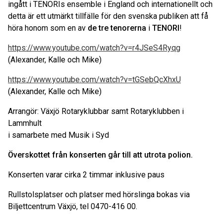
ingått i TENORIs ensemble i England och internationellt och
detta är ett utmärkt tillfälle för den svenska publiken att få
höra honom som en av
de tre tenorerna
i
TENORI
!
https://www.youtube.com/watch?v=r4JSeS4Ryqg
(Alexander, Kalle och Mike)
https://www.youtube.com/watch?v=tGSebQcXhxU
(Alexander, Kalle och Mike)
Arrangör: Växjö Rotaryklubbar samt Rotaryklubben i
Lammhult
i samarbete med Musik i Syd
Överskottet från konserten går till att utrota polion.
Konserten varar cirka 2 timmar inklusive paus
Rullstolsplatser och platser med hörslinga bokas via
Biljettcentrum Växjö, tel 0470-416 00.