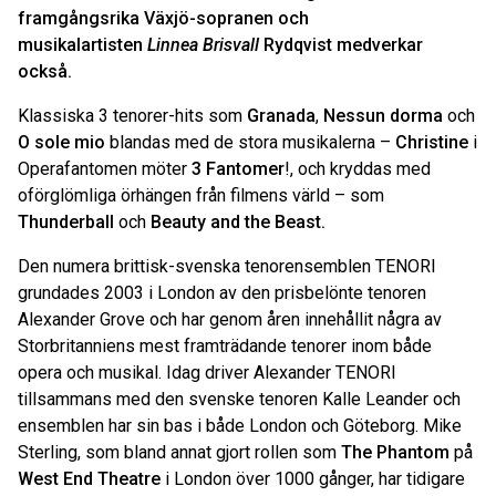
framgångsrika
Växjö-sopranen och
musikalartisten
Linnea Brisvall
Rydqvist medverkar
också.
Klassiska 3 tenorer-hits som
Granada
,
Nessun dorma
och
O sole mio
blandas med de stora musikalerna –
Christine
i
Operafantomen möter
3 Fantomer
!, och kryddas med
oförglömliga örhängen från filmens värld – som
Thunderball
och
Beauty and the Beast.
Den numera brittisk-svenska tenorensemblen TENORI
grundades 2003 i London av den prisbelönte tenoren
Alexander Grove och har genom åren innehållit några av
Storbritanniens mest framträdande tenorer inom både
opera och musikal. Idag driver Alexander TENORI
tillsammans med den svenske tenoren Kalle Leander och
ensemblen har sin bas i både London och Göteborg. Mike
Sterling, som bland annat gjort rollen som
The Phantom
på
West End Theatre
i London över 1000 gånger, har tidigare