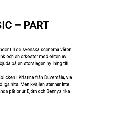
IC – PART
änder till de svenska scenerna våren
unk och en orkester med eliten av
da på en storslagen hyllning till
licken i Kristina från Duvemåla, via
liga hits. Men kvällen stannar inte
nda pärlor ur Björn och Bennys rika
l fylld av känslor, energi och magi.
 aldrig tidigare framförts i
t känna igen. Artister och musiker