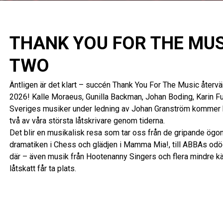
THANK YOU FOR THE MUS
TWO
Äntligen är det klart – succén Thank You For The Music återv
2026! Kalle Moraeus, Gunilla Backman, Johan Boding, Karin F
Sveriges musiker under ledning av Johan Granström kommer bju
två av våra största låtskrivare genom tiderna.
Det blir en musikalisk resa som tar oss från de gripande ögonb
dramatiken i Chess och glädjen i Mamma Mia!, till ABBAs odöd
där – även musik från Hootenanny Singers och flera mindre kä
låtskatt får ta plats.
Thank You For The Music – Part Two blir en oförglömlig helkväl
Showen är uppdaterad med både nya arrangemang och låtar som
föreställningen – men självklart också med många favoriter at