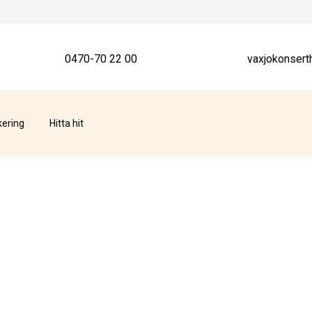
0470-70 22 00
vaxjokonsert
kering
Hitta hit