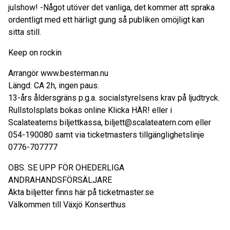
julshow! -Något utöver det vanliga, det kommer att spraka
ordentligt med ett härligt gung så publiken omöjligt kan
sitta still.
Keep on rockin
Arrangör www.besterman.nu
Längd: CA 2h, ingen paus.
13-års åldersgräns p.g.a. socialstyrelsens krav på ljudtryck.
Rullstolsplats bokas online Klicka HÄR! eller i
Scalateaterns biljettkassa, biljett@scalateatern.com eller
054-190080 samt via ticketmasters tillgänglighetslinje
0776-707777
OBS. SE UPP FÖR OHEDERLIGA
ANDRAHANDSFÖRSÄLJARE
Äkta biljetter finns här på ticketmaster.se
Välkommen till Växjö Konserthus