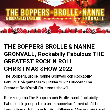
THE BOPPERS BROLLE & NANNE
GRÖNVALL, Rockabilly Fabulous THE
GREATEST ROCK N ROLL
CHRISTMAS SHOW 2022
The Boppers, Brolle, Nanne Grönwall och Rockabilly
Fabulous på gemensam julturné 2022 i succén ”The
Greatest Rock’n’roll Christmas show”!
Rockkungarna The Boppers och Brolle, samt Rockabilly
Fabulous följer upp förra årets succéturné med utsålda
konserthus och flera extraföreställningar. Man ger sig i år ut