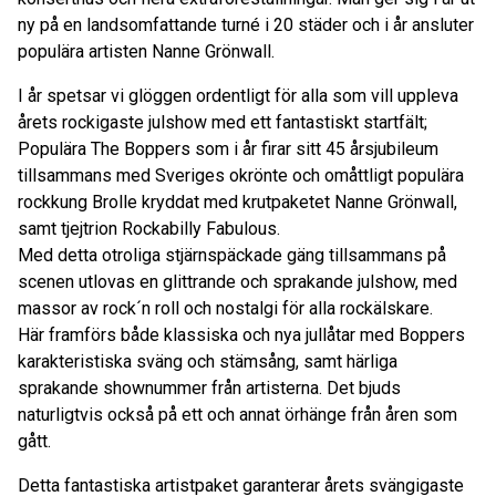
ny på en landsomfattande turné i 20 städer och i år ansluter
populära artisten Nanne Grönwall.
I år spetsar vi glöggen ordentligt för alla som vill uppleva
årets rockigaste julshow med ett fantastiskt startfält;
Populära The Boppers som i år firar sitt 45 årsjubileum
tillsammans med Sveriges okrönte och omåttligt populära
rockkung Brolle kryddat med krutpaketet Nanne Grönwall,
samt tjejtrion Rockabilly Fabulous.
Med detta otroliga stjärnspäckade gäng tillsammans på
scenen utlovas en glittrande och sprakande julshow, med
massor av rock´n roll och nostalgi för alla rockälskare.
Här framförs både klassiska och nya jullåtar med Boppers
karakteristiska sväng och stämsång, samt härliga
sprakande shownummer från artisterna. Det bjuds
naturligtvis också på ett och annat örhänge från åren som
gått.
Detta fantastiska artistpaket garanterar årets svängigaste