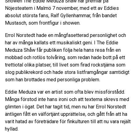
Showen The Eddie Meduza Shåw har premiär på
Nöjesteatern i Malmö 7 november, med ett av Eddies
absolut största fans, Ralf Gyllenhammar, från bandet
Mustasch, som frontfigur i showen.
Errol Norstedt hade en mångfasetterad personlighet och
har av många kallats ett musikaliskt geni. I The Eddie
Meduza Shåw får publiken följa hela hans resa från en
mobbad och rotlös tolvåring, som redan hade bott på ett
trettiotal olika platser, till livet som firad rockstjärna som
slog publikrekord och hade stora listframgångar samtidigt
som han brottades med personliga problem.
Eddie Meduza var en artist som ofta blev missförstådd.
Många förstod inte hans ironi och att texterna skrevs med
glimten i ögat. Det har tagit tid, men nu har Errol Norstedt
äntligen fått en välförtjänt upprättelse, och gått från att ha
varit hatad av företrädare för finkulturen till att nu vara rejält
hyllad.