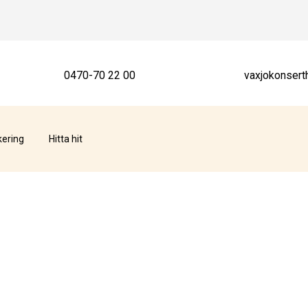
0470-70 22 00
vaxjokonsert
kering
Hitta hit