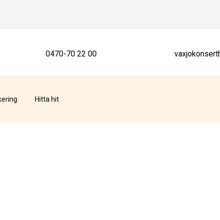
0470-70 22 00
vaxjokonsert
kering
Hitta hit