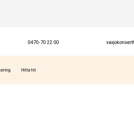
0470-70 22 00
vaxjokonsert
kering
Hitta hit